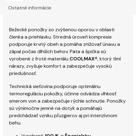
Ostatné informácie
Bežecké ponožky so zvýšenou oporou v oblasti
členka a priehlavku. Stredná úroveň kompresie
podporuje krvný obeh a pomáha znižovať únavu a
zápal počas dlhších behov. Päta a špička sú
vyrobené z froté materiálu
COOLMAX®
, ktorý tlmí
nárazy, zvyšuje komfort a zabezpečuje vysokú
priedušnosť.
Technická sieťovina podporuje optimálnu
termoreguláciu pokožky, účinne odvádza vlhkosť
smerom von a zabezpečuje rýchle schnutie. Ponožky
sú výnimočne jemné na dotyk a pomáhajú
predchádzať vzniku pľuzgierov aj pri intenzívnom
behu.
Vyrobené
100 % v Španielsku