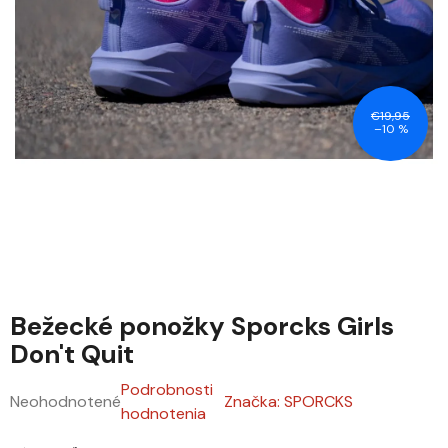
€19,95
–10 %
Bežecké ponožky Sporcks Girls
Don't Quit
Podrobnosti
Neohodnotené
Značka:
SPORCKS
Priemerné hodnotenie produktu je 0,0 z 5 hviezdičiek.
hodnotenia