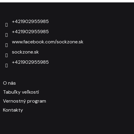
Zápätie
+421902955985
+421902955985
www.facebook.com/sockzone.sk
sockzone.sk
+421902955985
O nás
Tabuľky veľkostí
Vernostný program
Kontakty