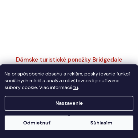
Dámske turistické ponožky Bridgedale
Ultralight Merino Crew Aubergine
Na prispôsobenie obsahu a reklám, poskytovanie funkcií
sociálnych médií a analýzu návštevnosti používame
súbory cookie. Viac informácií
tu
.
€24,95
EUR 38-40
EUR 41-43
Nastavenie
Odmietnuť
Súhlasím
Novinka