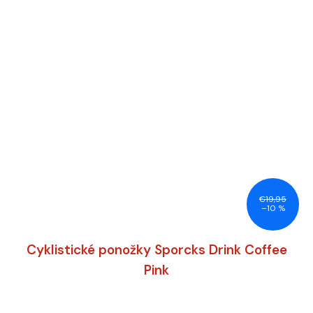
€19,95
–10 %
Cyklistické ponožky Sporcks Drink Coffee
Pink
Priemerné hodnotenie produktu je 5,0 z 5 hviezdičiek.