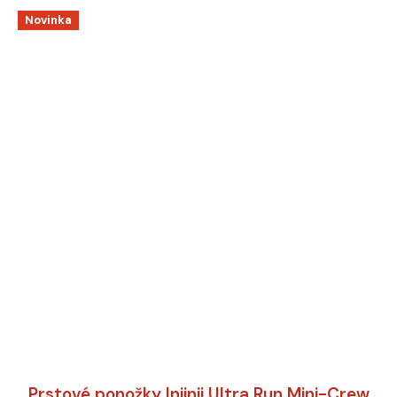
Novinka
Prstové ponožky Injinji Ultra Run Mini-Crew