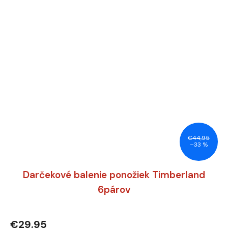
€44,95
–33 %
Darčekové balenie ponožiek Timberland
6párov
€29,95