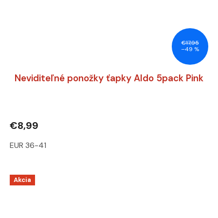
€17,95
–49 %
Neviditeľné ponožky ťapky Aldo 5pack Pink
€8,99
EUR 36-41
Akcia