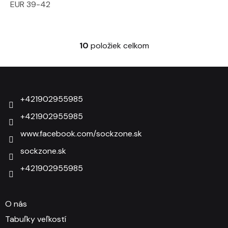
EUR 39-42
10
položiek celkom
Ovládacie prvky výpisu
Zápätie
+421902955985
+421902955985
www.facebook.com/sockzone.sk
sockzone.sk
+421902955985
O nás
Tabuľky veľkostí