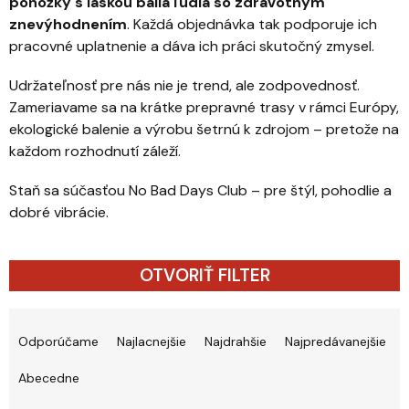
ponožky s láskou balia ľudia so zdravotným
znevýhodnením
. Každá objednávka tak podporuje ich
pracovné uplatnenie a dáva ich práci skutočný zmysel.
Udržateľnosť pre nás nie je trend, ale zodpovednosť.
Zameriavame sa na krátke prepravné trasy v rámci Európy,
ekologické balenie a výrobu šetrnú k zdrojom – pretože na
každom rozhodnutí záleží.
Staň sa súčasťou No Bad Days Club – pre štýl, pohodlie a
dobré vibrácie.
OTVORIŤ FILTER
Radenie produktov
Odporúčame
Najlacnejšie
Najdrahšie
Najpredávanejšie
Abecedne