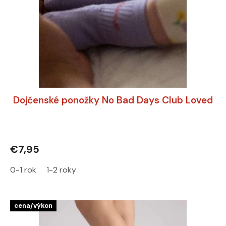
Dojčenské ponožky No Bad Days Club Loved
€7,95
0-1 rok
1-2 roky
cena/výkon