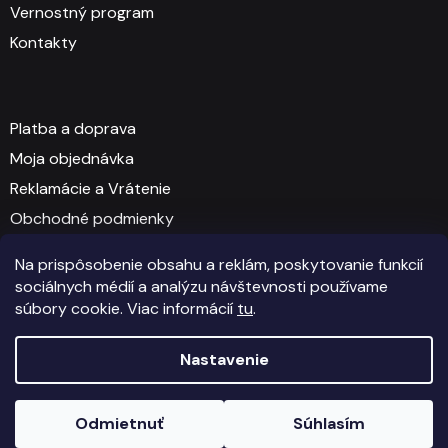
Vernostný program
Kontakty
Platba a doprava
Moja objednávka
Reklamácie a Vrátenie
Obchodné podmienky
GDPR - Ochrana osobných údajov
Na prispôsobenie obsahu a reklám, poskytovanie funkcií
sociálnych médií a analýzu návštevnosti používame
súbory cookie. Viac informácií
tu
.
Vytvoril Shoptet
Nastavenie
Copyright 2026
SOCKZONE.SK
. Všetky práva vyhradené.
Odmietnuť
Súhlasím
Upraviť nastavenie cookies