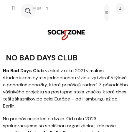
Prejsť na obsah
EUR
NÁKUPNÝ 
NO BAD DAYS CLUB
No Bad Days Club
vznikol v roku 2021 v malom
študentskom byte s jednoduchou víziou: vytvárať štýlové
a pohodlné ponožky, ktoré prinášajú radosť. Z pôvodného
vášnivého projektu sa postupne stala značka, ktorá dnes
teší zákazníkov po celej Európe – od Hamburgu až po
Berlín.
No pre nás nejde len o dizajn. Od roku 2023
spolupracujeme so sociálnou organizáciou, kde naše