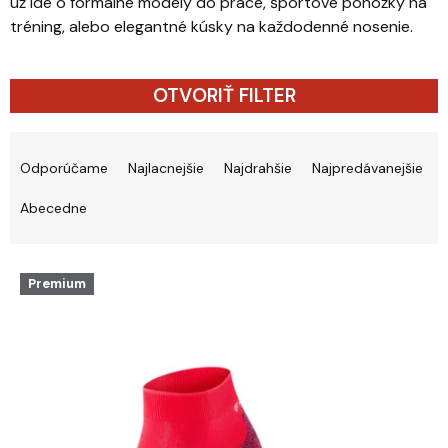
už ide o formálne modely do práce, športové ponožky na
tréning, alebo elegantné kúsky na každodenné nosenie.
OTVORIŤ FILTER
Radenie produktov
Odporúčame
Najlacnejšie
Najdrahšie
Najpredávanejšie
Abecedne
Výpis produktov
Premium