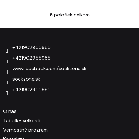
6
položiek celkom
Ovládacie prvky výpisu
Zápätie
+421902955985
+421902955985
www.facebook.com/sockzone.sk
sockzone.sk
+421902955985
O nás
Tabuľky veľkostí
Vernostný program