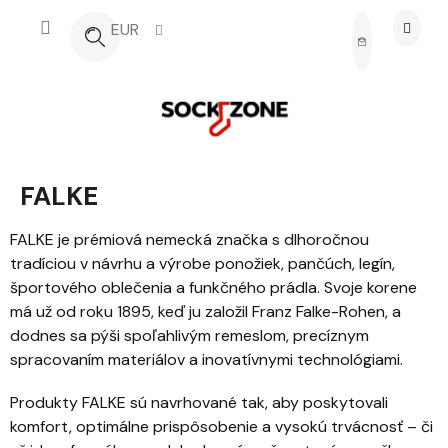
Prejsť na obsah
EUR
NÁKUPNÝ 
FALKE
FALKE je prémiová nemecká značka s dlhoročnou
tradíciou v návrhu a výrobe ponožiek, pančúch, legín,
športového oblečenia a funkčného prádla. Svoje korene
má už od roku 1895, keď ju založil Franz Falke-Rohen, a
dodnes sa pýši spoľahlivým remeslom, precíznym
spracovaním materiálov a inovatívnymi technológiami.
Produkty FALKE sú navrhované tak, aby poskytovali
komfort, optimálne prispôsobenie a vysokú trvácnosť – či