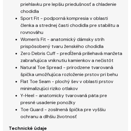
priehlavku pre lepšiu priedušnosť a chladenie
chodidla
Sport Fit - podporná kompresia v oblasti
členka a strednej časti chodidla pre stabilitu a
rovnováhu
Women’s Fit - anatomický dámsky strih
prispôsobený tvaru ženského chodidla
Zero Debris Cuff - predĺžená priliehavá manžeta
zabraňujúca vniknutiu kamienkov a nečistôt
Natural Toe Spread - prirodzene tvarovaná
špička umožňujúca rozloženie prstov pri behu
Flat Toe Seam - plochý šev v oblasti prstov
minimalizujúci riziko otlakov
Y-Heel - anatomicky tvarovaná päta pre
presné usadenie ponožky
Toe Guard - zosilnená špička pre vyššiu
ochranu a dlhšiu životnosť
Technické údaje