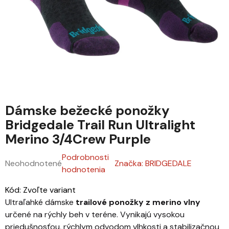
Dámske bežecké ponožky
Bridgedale Trail Run Ultralight
Merino 3/4Crew Purple
Podrobnosti
Neohodnotené
Značka:
BRIDGEDALE
Priemerné hodnotenie produktu je 0,0 z 5 hviezdičiek.
hodnotenia
Kód:
Zvoľte variant
Ultraľahké dámske
trailové ponožky z merino vlny
určené na rýchly beh v teréne. Vynikajú vysokou
priedušnosťou, rýchlym odvodom vlhkosti a stabilizačnou