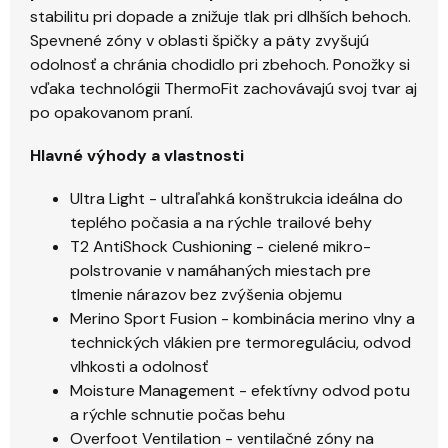
stabilitu pri dopade a znižuje tlak pri dlhších behoch.
Spevnené zóny v oblasti špičky a päty zvyšujú
odolnosť a chránia chodidlo pri zbehoch. Ponožky si
vďaka technológii ThermoFit zachovávajú svoj tvar aj
po opakovanom praní.
Hlavné výhody a vlastnosti
Ultra Light - ultraľahká konštrukcia ideálna do
teplého počasia a na rýchle trailové behy
T2 AntiShock Cushioning - cielené mikro-
polstrovanie v namáhaných miestach pre
tlmenie nárazov bez zvýšenia objemu
Merino Sport Fusion - kombinácia merino vlny a
technických vlákien pre termoreguláciu, odvod
vlhkosti a odolnosť
Moisture Management - efektívny odvod potu
a rýchle schnutie počas behu
Overfoot Ventilation - ventilačné zóny na