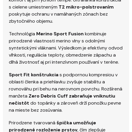
s cielene umiestneným
T2 mikro-polstrovaním
poskytuje ochranu v namáhaných zónach bez
zbytočného objemu.
Technológia
Merino Sport Fusion
kombinuje
prirodzené vlastnosti merino vlny s odolnými
syntetickými vláknami. Výsledkom je efektívny odvod
vlhkosti, regulácia teploty, obmedzenie zápachu a
dlhá životnosť aj pri intenzívnom používaní v teréne.
Sport Fit konštrukcia
s podpornou kompresiou v
oblasti členka a priehlavku zvyšuje stabilitu a
rovnováhu pri behu na nerovnom povrchu. Rozšírená
manžeta
Zero Debris Cuff zabraňuje vniknutiu
nečistôt
do topánky a zároveň drží ponožku pevne
na mieste bez zosúvania.
Prirodzene tvarovaná
špička umožňuje
prirodzené rozloženie prstov
, čím zlepšuje