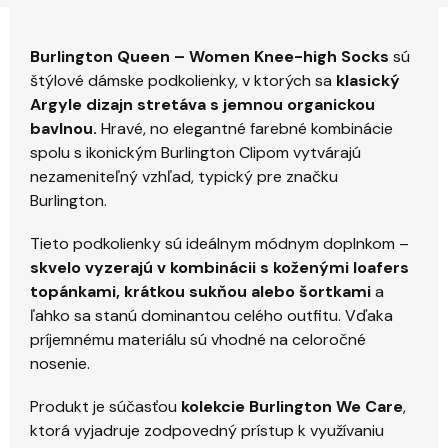
Burlington Queen – Women Knee-high Socks
sú
štýlové dámske podkolienky, v ktorých sa
klasický
Argyle dizajn stretáva s jemnou organickou
bavlnou.
Hravé, no elegantné farebné kombinácie
spolu s ikonickým Burlington Clipom vytvárajú
nezameniteľný vzhľad, typický pre značku
Burlington.
Tieto podkolienky sú ideálnym módnym doplnkom –
skvelo vyzerajú v kombinácii s koženými loafers
topánkami, krátkou sukňou alebo šortkami
a
ľahko sa stanú dominantou celého outfitu. Vďaka
príjemnému materiálu sú vhodné na celoročné
nosenie.
Produkt je súčasťou
kolekcie Burlington We Care
,
ktorá vyjadruje zodpovedný prístup k využívaniu