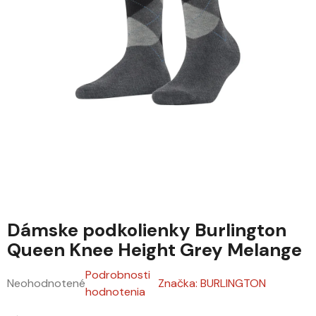
Dámske podkolienky Burlington
Queen Knee Height Grey Melange
Podrobnosti
Neohodnotené
Značka:
BURLINGTON
Priemerné hodnotenie produktu je 0,0 z 5 hviezdičiek.
hodnotenia