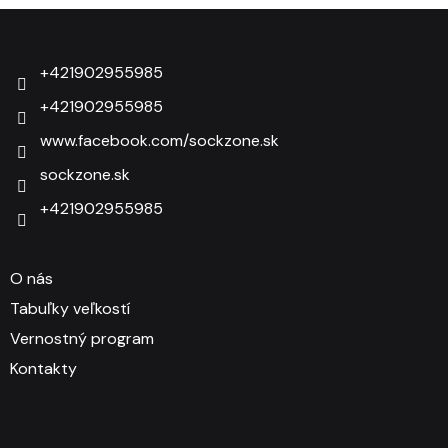
Zápätie
+421902955985
+421902955985
www.facebook.com/sockzone.sk
sockzone.sk
+421902955985
O nás
Tabuľky veľkostí
Vernostný program
Kontakty