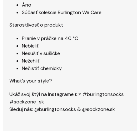
Áno
Súčasť kolekcie Burlington We Care
Starostlivosť o produkt
Pranie v práčke na 40 °C
Nebieliť
Nesušiť v sušičke
Nežehliť
Nečistiť chemicky
What’s your style?
Ukáž svoj štýl na Instagrame 👉 #burlingtonsocks
#sockzone_sk
Sleduj nás: @burlingtonsocks & @sockzone.sk