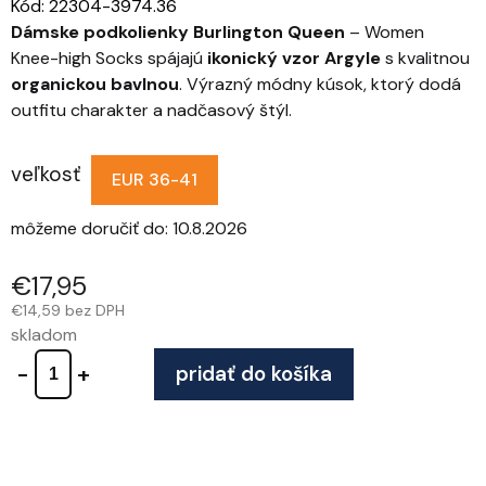
Kód:
22304-3974.36
Dámske podkolienky Burlington Queen
– Women
Knee-high Socks spájajú
ikonický vzor Argyle
s kvalitnou
organickou bavlnou
. Výrazný módny kúsok, ktorý dodá
outfitu charakter a nadčasový štýl.
veľkosť
EUR 36-41
môžeme doručiť do:
10.8.2026
€17,95
€14,59 bez DPH
skladom
pridať do košíka