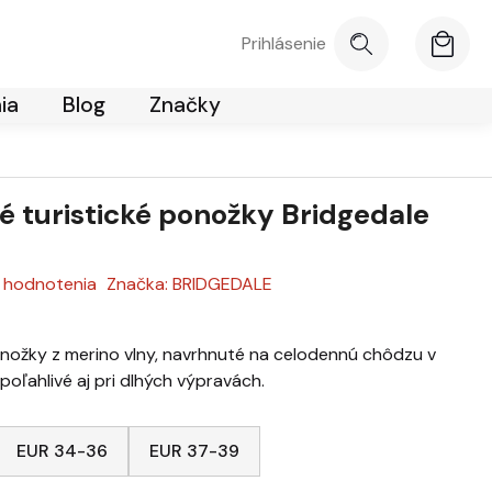
Prihlásenie
NÁKUPNÝ 
ia
Blog
Značky
é turistické ponožky Bridgedale
 hodnotenia
Značka:
BRIDGEDALE
tu je 0,0 z 5 hviezdičiek.
onožky z merino vlny, navrhnuté na celodennú chôdzu v
poľahlivé aj pri dlhých výpravách.
EUR 34-36
EUR 37-39