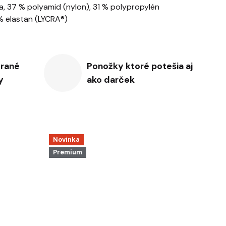
a, 37 % polyamid (nylon), 31 % polypropylén
 % elastan (LYCRA®)
erané
Ponožky ktoré potešia aj
y
ako darček
Novinka
Premium