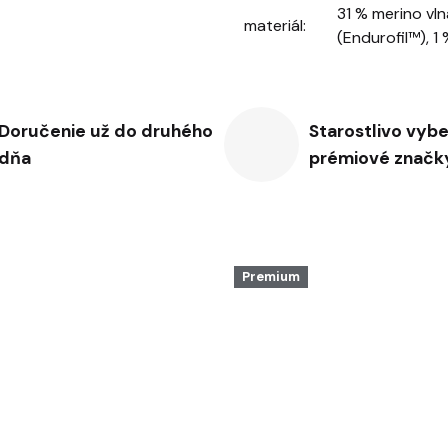
31 % merino vln
materiál
:
(Endurofil™), 1
Doručenie už do druhého
Starostlivo vyb
dňa
prémiové značk
Premium