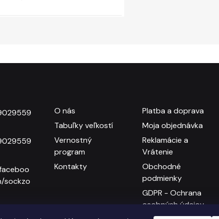
O nás
Platba a doprava
9029559
Tabuľky veľkostí
Moja objednávka
Vernostný
Reklamácie a
9029559
program
Vrátenie
Kontakty
Obchodné
faceboo
podmienky
m/sockzo
GDPR - Ochrana
osobných údajov
zone.sk