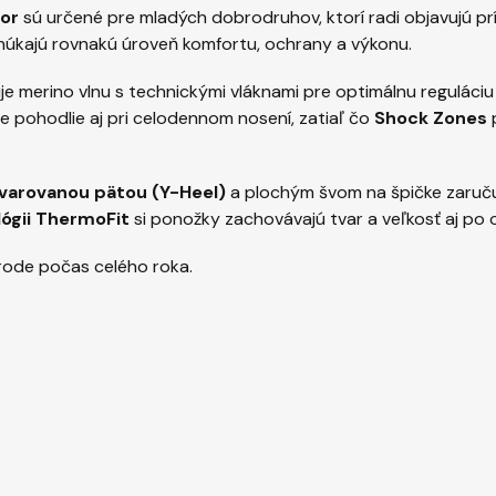
or
sú určené pre mladých dobrodruhov, ktorí radi objavujú pr
úkajú rovnakú úroveň komfortu, ochrany a výkonu.
e merino vlnu s technickými vláknami pre optimálnu reguláciu
e pohodlie aj pri celodennom nosení, zatiaľ čo
Shock Zones
p
varovanou pätou (Y-Heel)
a plochým švom na špičke zaručuj
ógii ThermoFit
si ponožky zachovávajú tvar a veľkosť aj po
rírode počas celého roka.