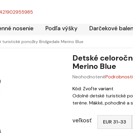
421902955985
enné nosenie
Podľa výšky
Darčekové balen
 turistické ponožky Bridgedale Merino Blue
Detské celoročn
Merino Blue
Neohodnotené
Podrobnosti
Priemerné hodnotenie produk
Kód:
Zvoľte variant
Odolné detské turistické p
teréne. Mäkké, pohodlné a s
veľkosť
EUR 31-33