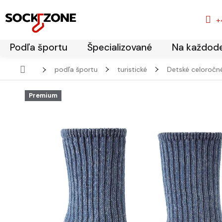
+
Podľa športu
Špecializované
Na každod
Prejsť na obsah
podľa športu
turistické
Detské celoročné
domov
Premium