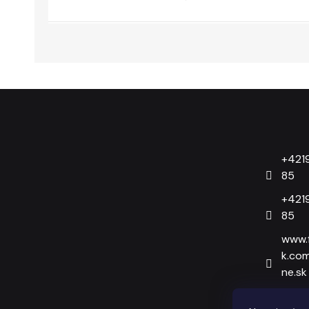
Zápätie
+421
85
+421
85
www.
k.co
ne.sk
sock