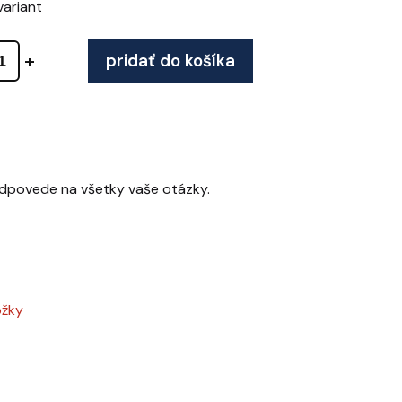
variant
pridať do košíka
odpovede na všetky vaše otázky.
ožky