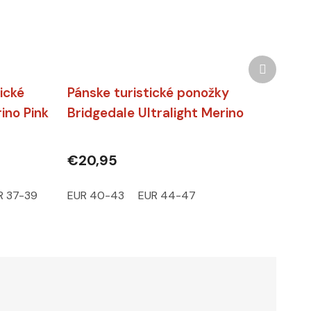
Ďalší pr
ické
Pánske turistické ponožky
ino Pink
Bridgedale Ultralight Merino
Ankle Khaki/Navy
€20,95
R 37-39
EUR 40-43
EUR 44-47