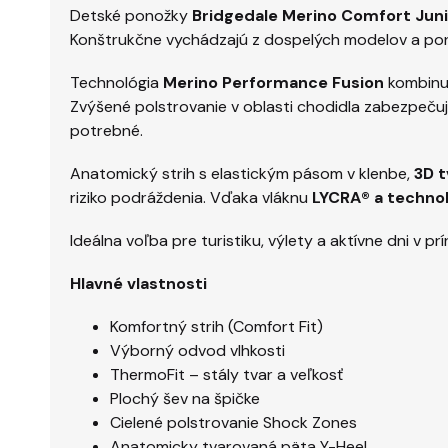
Detské ponožky
Bridgedale Merino Comfort Juni
Konštrukčne vychádzajú z dospelých modelov a pon
Technológia
Merino Performance Fusion
kombinuj
Zvýšené polstrovanie v oblasti chodidla zabezpečuj
potrebné.
Anatomický strih s elastickým pásom v klenbe,
3D t
riziko podráždenia. Vďaka vláknu
LYCRA® a technol
Ideálna voľba pre turistiku, výlety a aktívne dni v p
Hlavné vlastnosti
Komfortný strih (Comfort Fit)
Výborný odvod vlhkosti
ThermoFit – stály tvar a veľkosť
Plochý šev na špičke
Cielené polstrovanie Shock Zones
Anatomicky tvarovaná päta Y-Heel