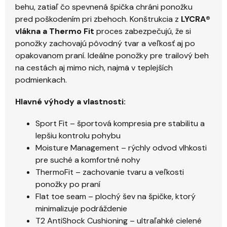
behu, zatiaľ čo spevnená špička chráni ponožku
pred poškodením pri zbehoch. Konštrukcia z
LYCRA®
vlákna a Thermo Fit
proces zabezpečujú, že si
ponožky zachovajú pôvodný tvar a veľkosť aj po
opakovanom praní. Ideálne ponožky pre trailový beh
na cestách aj mimo nich, najmä v teplejších
podmienkach.
Hlavné výhody a vlastnosti:
Sport Fit – športová kompresia pre stabilitu a
lepšiu kontrolu pohybu
Moisture Management – rýchly odvod vlhkosti
pre suché a komfortné nohy
ThermoFit – zachovanie tvaru a veľkosti
ponožky po praní
Flat toe seam – plochý šev na špičke, ktorý
minimalizuje podráždenie
T2 AntiShock Cushioning – ultraľahké cielené