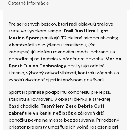
Ostatné informácie
Pre serióznych bežcov, ktorí radi objavujú trailové
trate vo vysokom tempe.
Trail Run Ultra Light
Merino Sport
ponúkajú T2 cielené microcushioning
v kombinácii so zvýšenou ventiláciou, čím
zabezpečujú ideálnu rovnováhu medzi ochranou a
pohodlím aj na technicky náročnom povrchu.
Merino
Sport Fusion Technology
poskytuje odolné
tlmenie, výborný odvod vlhkosti, kontrolu zápachu a
vysokú životnosť aj pri intenzívnom používaní.
Sport Fit prináša podpornú kompresiu pre lepšiu
stabilitu a rovnováhu v oblasti členku a strednej
časti chodidla.
Tesný lem Zero Debris Cuff
zabraňuje vnikaniu nečistôt
a zároveň drží
ponožku pevne na mieste bez zosúvania. Prirodzený
priestor pre prsty umožňuje ich voľné rozloženie pri