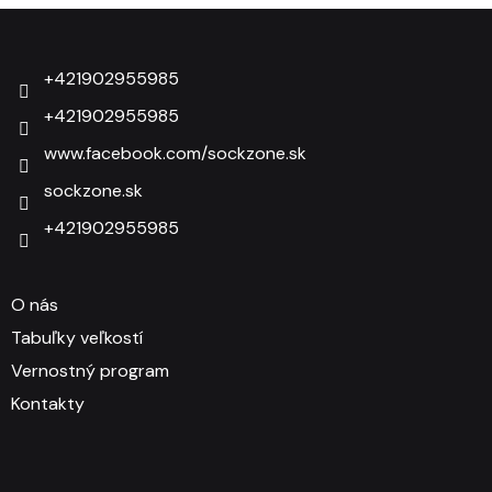
Zápätie
+421902955985
+421902955985
www.facebook.com/sockzone.sk
sockzone.sk
+421902955985
O nás
Tabuľky veľkostí
Vernostný program
Kontakty