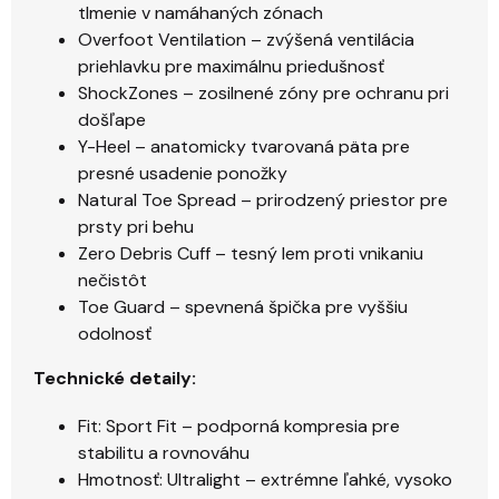
tlmenie v namáhaných zónach
Overfoot Ventilation – zvýšená ventilácia
priehlavku pre maximálnu priedušnosť
ShockZones – zosilnené zóny pre ochranu pri
došľape
Y-Heel – anatomicky tvarovaná päta pre
presné usadenie ponožky
Natural Toe Spread – prirodzený priestor pre
prsty pri behu
Zero Debris Cuff – tesný lem proti vnikaniu
nečistôt
Toe Guard – spevnená špička pre vyššiu
odolnosť
Technické detaily:
Fit: Sport Fit – podporná kompresia pre
stabilitu a rovnováhu
Hmotnosť: Ultralight – extrémne ľahké, vysoko