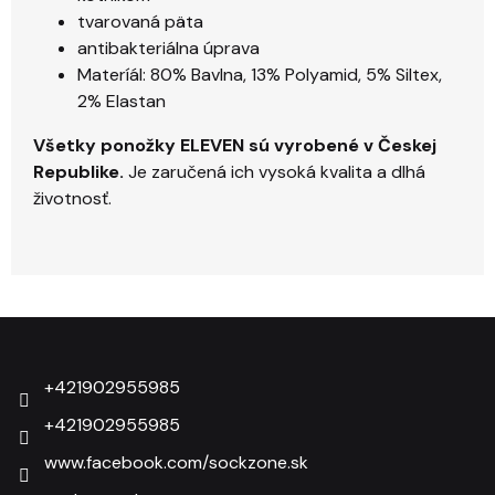
tvarovaná päta
antibakteriálna úprava
Materíál: 80% Bavlna, 13% Polyamid, 5% Siltex,
2% Elastan
Všetky ponožky ELEVEN sú vyrobené v Českej
Republike.
Je zaručená ich vysoká kvalita a dlhá
životnosť.
Zápätie
+421902955985
+421902955985
www.facebook.com/sockzone.sk