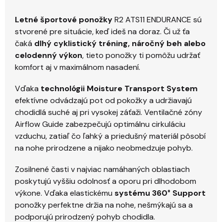
Letné športové ponožky
R2 ATS11 ENDURANCE sú
stvorené pre situácie, keď ideš na doraz. Či už ťa
čaká
dlhý cyklistický tréning, náročný beh alebo
celodenný výkon
, tieto ponožky ti pomôžu udržať
komfort aj v maximálnom nasadení.
Vďaka
technológii Moisture Transport System
efektívne odvádzajú pot od pokožky a udržiavajú
chodidlá suché aj pri vysokej záťaži. Ventilačné zóny
Airflow Guide zabezpečujú optimálnu cirkuláciu
vzduchu, zatiaľ čo ľahký a priedušný materiál pôsobí
na nohe prirodzene a nijako neobmedzuje pohyb.
Zosilnené časti v najviac namáhaných oblastiach
poskytujú vyššiu odolnosť a oporu pri dlhodobom
výkone. Vďaka elastickému
systému 360° Support
ponožky perfektne držia na nohe, nešmýkajú sa a
podporujú prirodzený pohyb chodidla.