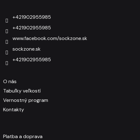
Zápätie
+421902955985
+421902955985
www.facebook.com/sockzone.sk
sockzone.sk
+421902955985
O nás
Tabuľky veľkostí
Vernostný program
Kontakty
Platba a doprava