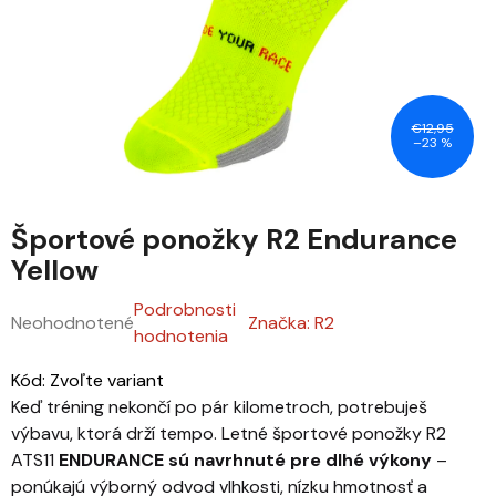
€12,95
–23 %
Športové ponožky R2 Endurance
Yellow
Podrobnosti
Neohodnotené
Značka:
R2
Priemerné hodnotenie produktu je 0,0 z 5 hviezdičiek.
hodnotenia
Kód:
Zvoľte variant
Keď tréning nekončí po pár kilometroch, potrebuješ
výbavu, ktorá drží tempo. Letné športové ponožky R2
ATS11
ENDURANCE sú navrhnuté pre dlhé výkony
–
ponúkajú výborný odvod vlhkosti, nízku hmotnosť a