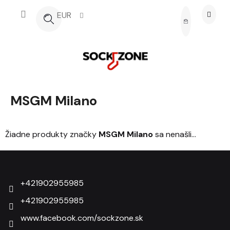
Prejsť na obsah
EUR
NÁKUPNÝ 
MSGM Milano
Žiadne produkty značky
MSGM Milano
sa nenašli...
Zápätie
+421902955985
+421902955985
www.facebook.com/sockzone.sk